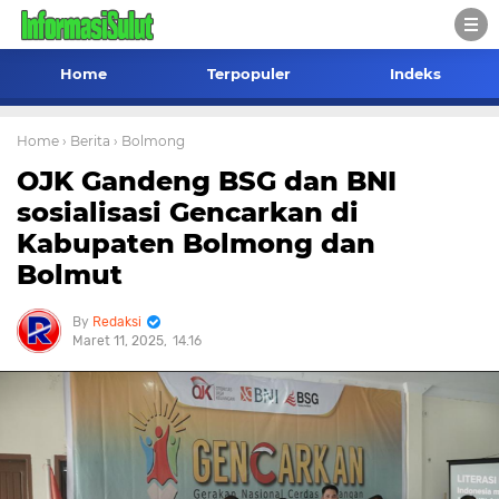
Home
Terpopuler
Indeks
Home
› Berita
› Bolmong
OJK Gandeng BSG dan BNI
sosialisasi Gencarkan di
Kabupaten Bolmong dan
Bolmut
Redaksi
Maret 11, 2025
14.16